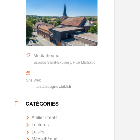
Médiathèque
Espace Saint-Exupéry, Rue Michaud
Site Web
https://lapugnoy.bibli.fr
CATÉGORIES
Atelier créatif
Lectures
Loisirs
Médiathèque