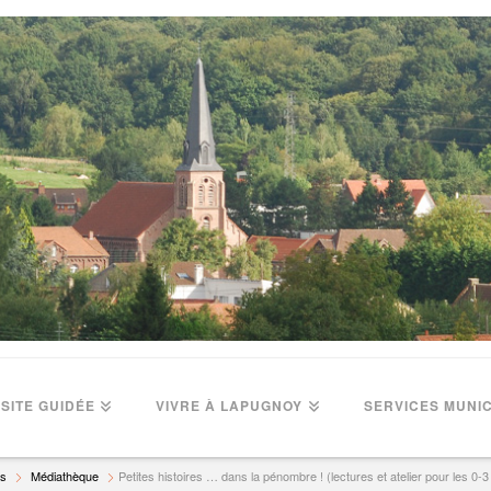
ISITE GUIDÉE
VIVRE À LAPUGNOY
SERVICES MUNI
rs
Médiathèque
Petites histoires … dans la pénombre ! (lectures et atelier pour les 0-3