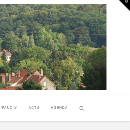
T
t
W
Search
for:
CIPAUX
ACTU
AGENDA
Search Button