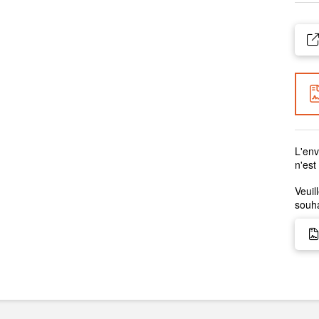
L'env
n'est
Veuil
souha