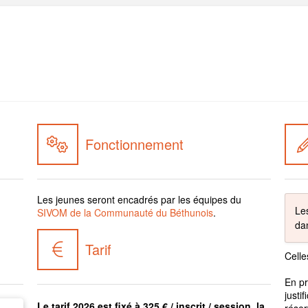
Fonctionnement
Les jeunes seront encadrés par les équipes du
Les
SIVOM de la Communauté du Béthunois
.
dan
Tarif
Celle
En pr
justi
Le tarif 2026 est fixé à 325 € / inscrit / session, la
réser