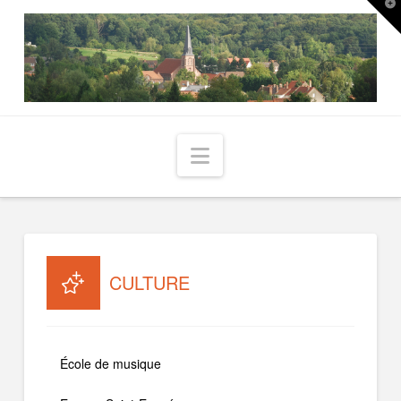
T
t
W
Navigation
CULTURE
École de musique