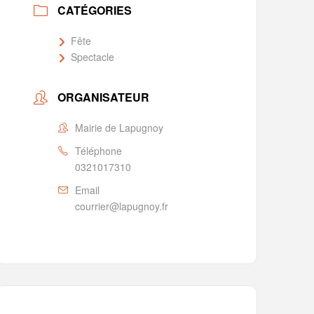
CATÉGORIES
Fête
Spectacle
ORGANISATEUR
Mairie de Lapugnoy
Téléphone
0321017310
Email
courrier@lapugnoy.fr