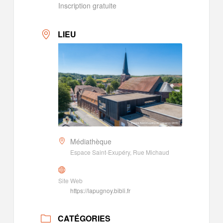
Inscription gratuite
LIEU
Médiathèque
Espace Saint-Exupéry, Rue Michaud
Site Web
https://lapugnoy.bibli.fr
CATÉGORIES