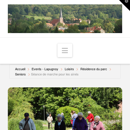
T
t
W
Navigation
Accueil
Events - Lapugnoy
Loisirs
Résidence du parc
Seniors
Séance de marche pour les aînés