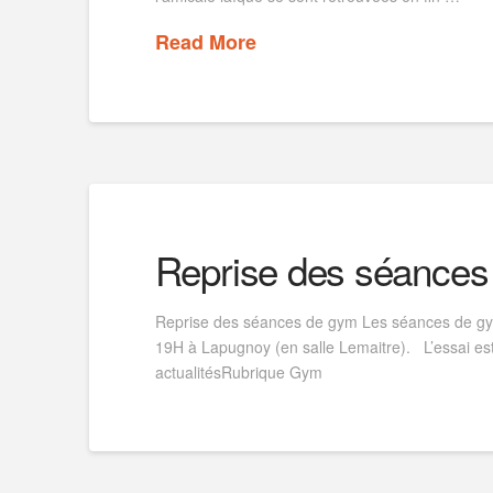
Read More
Reprise des séances
Reprise des séances de gym Les séances de gym
19H à Lapugnoy (en salle Lemaitre). L’essai est gr
actualitésRubrique Gym