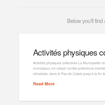
Below you'll find
Activités physiques co
Activités physiques collectives La Municipalité r
municipaux ont relayé l’arrêté préfectoral interdi
climatisés, dans le Pas-de-Calais jusqu’à la fin d
Read More