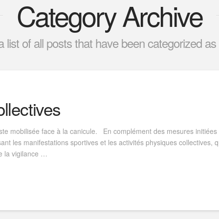
Category Archive
 a list of all posts that have been categorized as
llectives
este mobilisée face à la canicule. En complément des mesures initiées l
sant les manifestations sportives et les activités physiques collectives,
e la vigilance …