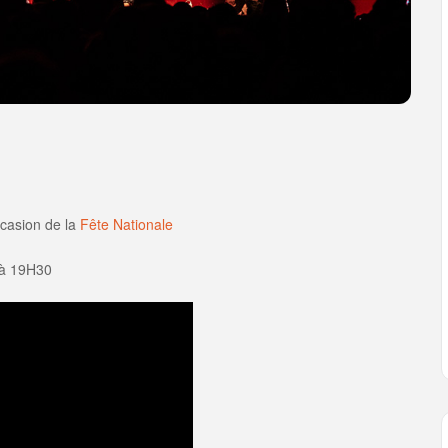
ccasion de la
Fête Nationale
 à 19H30