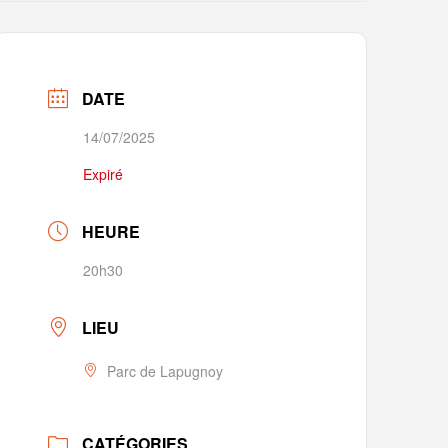
DATE
14/07/2025
Expiré
HEURE
20h30
LIEU
Parc de Lapugnoy
CATÉGORIES