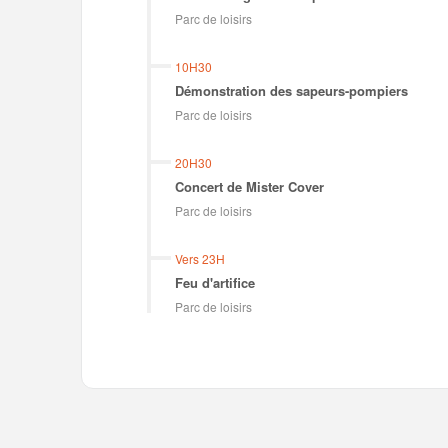
Parc de loisirs
10H30
Démonstration des sapeurs-pompiers
Parc de loisirs
20H30
Concert de Mister Cover
Parc de loisirs
Vers 23H
Feu d'artifice
Parc de loisirs