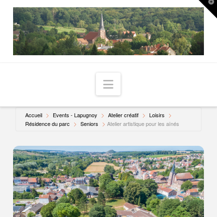
T
t
W
Navigation
Accueil
Events - Lapugnoy
Atelier créatif
Loisirs
Résidence du parc
Seniors
Atelier artistique pour les aînés