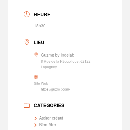
HEURE
18h30
LIEU
Guzmit by Indelab
8 Rue de la République, 62122
Lapugnoy
Site Web
https://guzmit.com/
CATÉGORIES
Atelier créatif
Bien-être