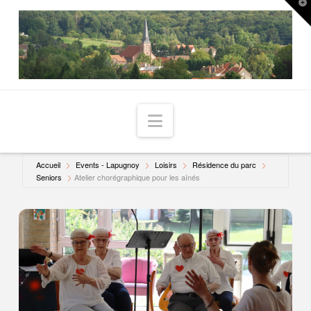
T
t
W
Navigation
Accueil
Events - Lapugnoy
Loisirs
Résidence du parc
Seniors
Atelier chorégraphique pour les aînés