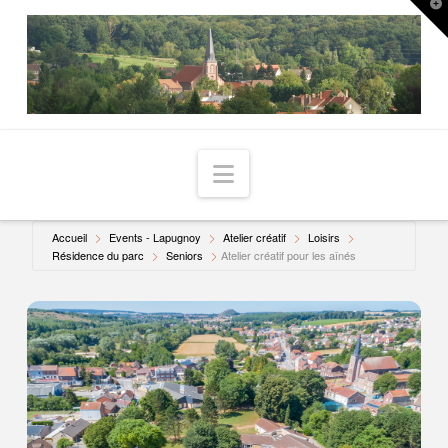
T
t
W
Navigation
Accueil
Events - Lapugnoy
Atelier créatif
Loisirs
Résidence du parc
Seniors
Atelier créatif pour les aînés