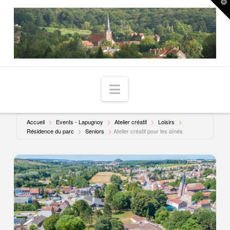
T
t
W
Navigation
Accueil
Events - Lapugnoy
Atelier créatif
Loisirs
Résidence du parc
Seniors
Atelier créatif pour les aînés