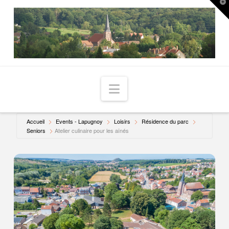
T
t
W
Navigation
Accueil
Events - Lapugnoy
Loisirs
Résidence du parc
Seniors
Atelier culinaire pour les aînés