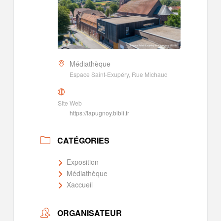
Médiathèque
Espace Saint-Exupéry, Rue Michaud
Site Web
https://lapugnoy.bibli.fr
CATÉGORIES
Exposition
Médiathèque
Xaccueil
ORGANISATEUR