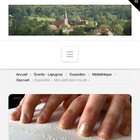
T
t
W
Navigation
Accueil
Events - Lapugnoy
Exposition
Médiathèque
Xaccueil
Exposition « Mon petit point m’a dit »