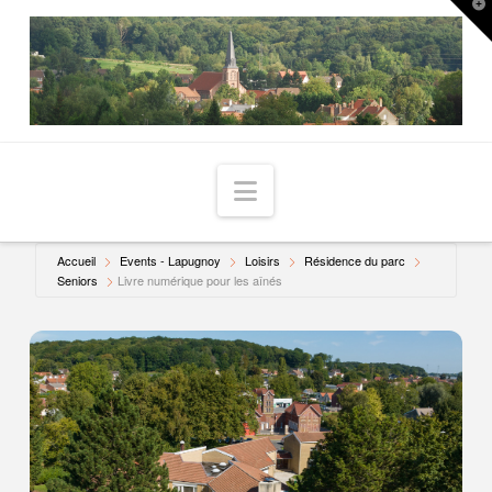
T
t
W
Navigation
Accueil
Events - Lapugnoy
Loisirs
Résidence du parc
Seniors
Livre numérique pour les aînés