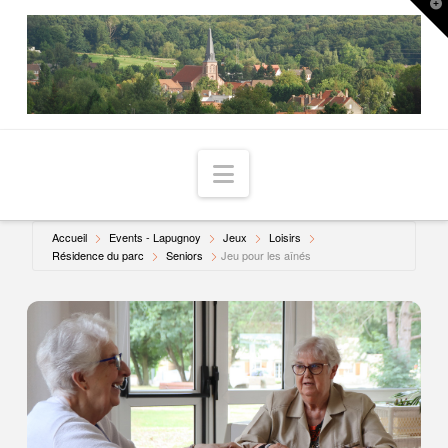
T
t
W
Navigation
Accueil
Events - Lapugnoy
Jeux
Loisirs
Résidence du parc
Seniors
Jeu pour les aînés