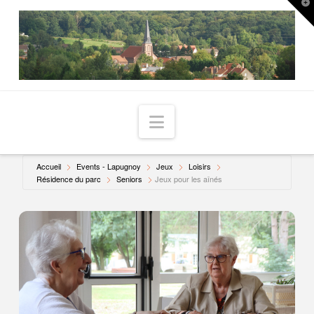
T
t
W
Navigation
Accueil
Events - Lapugnoy
Jeux
Loisirs
Résidence du parc
Seniors
Jeux pour les aînés