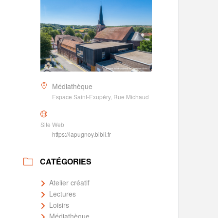
Médiathèque
Espace Saint-Exupéry, Rue Michaud
Site Web
https://lapugnoy.bibli.fr
CATÉGORIES
Atelier créatif
Lectures
Loisirs
Médiathèque