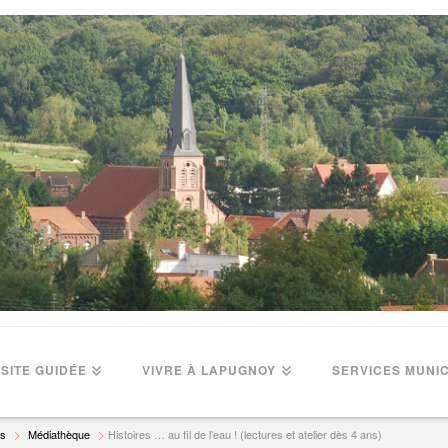
ISITE GUIDÉE
VIVRE À LAPUGNOY
SERVICES MUNI
rs
Médiathèque
Histoires … au fil de l’eau ! (lectures et atelier dès 4 ans)