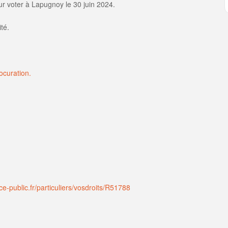
our voter à Lapugnoy le 30 juin 2024.
té.
ocuration.
e-public.fr/particuliers/vosdroits/R51788