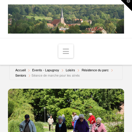
T
t
W
Navigation
Accueil
Events - Lapugnoy
Loisirs
Résidence du parc
Seniors
Séance de marche pour les aînés