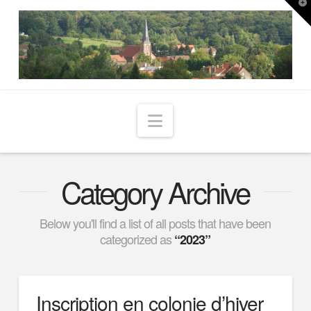
T
t
W
Navigation
Category Archive
Below you'll find a list of all posts that have been
categorized as
“2023”
Inscription en colonie d’hiver